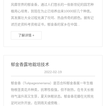
风靡世界的郁金香，通过人们悠长的一些新世纪的园艺种
植用心培育，到现在为止已培养出来10000好几个种类。
其发展壮大全过程充满了坎坷、热血传奇的颜色。据有记
述历史资料考资格证书，郁金香的家乡在中国...
了解详情 +
郁金香露地栽培技术
2022-02-19
郁金香（Tulipagesneriana）是百合科郁金香属一年生植
物根茎类花卉种类，抗寒性极强，但不耐热，在冬天长根
待气温升高又生芽，夏天休眠状态。郁金香花瓣在光照充
足时对外开放，在阴雨天或傍晚...