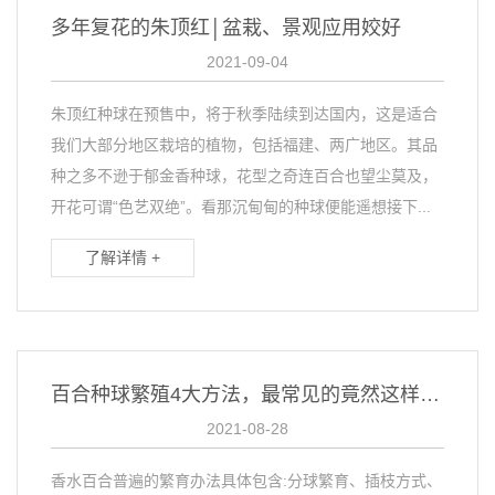
多年复花的朱顶红│盆栽、景观应用姣好
2021-09-04
朱顶红种球在预售中，将于秋季陆续到达国内，这是适合
我们大部分地区栽培的植物，包括福建、两广地区。其品
种之多不逊于郁金香种球，花型之奇连百合也望尘莫及，
开花可谓“色艺双绝”。看那沉甸甸的种球便能遥想接下...
了解详情 +
百合种球繁殖4大方法，最常见的竟然这样操作
2021-08-28
香水百合普遍的繁育办法具体包含:分球繁育、插枝方式、