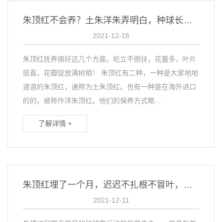
朱顶红不会养？土朱洋朱弄明白，种球长成山，开花比月季美多啦
2021-12-18
朱顶红抚养搞好这几个方面，屹立不倒扶，花蕾多，叶片
挺直，花瓣绽放满树梢！ 朱顶红有二种，一种是大家地地
道道的朱顶红，通称为土朱顶红。也有一种是在海外进口
的的，被称作洋朱顶红。他们的保养方式略...
了解详情 +
朱顶红埋了一个月，迟迟不扎根不冒叶，立马这样做，能催花
2021-12-11