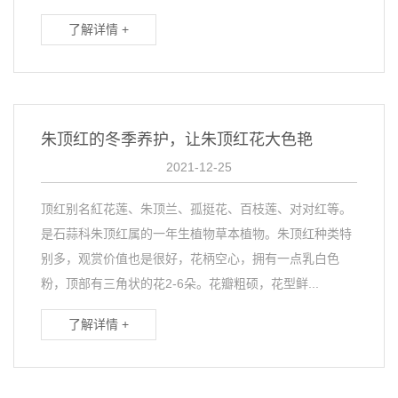
了解详情 +
朱顶红的冬季养护，让朱顶红花大色艳
2021-12-25
顶红别名紅花莲、朱顶兰、孤挺花、百枝莲、对对红等。
是石蒜科朱顶红属的一年生植物草本植物。朱顶红种类特
别多，观赏价值也是很好，花柄空心，拥有一点乳白色
粉，顶部有三角状的花2-6朵。花瓣粗硕，花型鲜...
了解详情 +