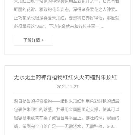
朱顶红归属于常见的种球类运动盆栽花卉之一，它具有着
鲜丽的花瓣、雅致的花朵姿态，深得诸多爱花之人钟爱。
正巧花朵也很是喜爱朱顶红，要想将它养好得话，那麼就
必须掌握这“3点”，下边花朵就来和各位共享一...
了解详情 +
无水无土的神奇植物红红火火的蜡封朱顶红
2021-11-27
源自秘鲁的神奇植物——蜡封朱顶红利用色彩鲜艳的蜡层
包裹住朱顶红的球茎，并采用金属圈固定支撑，使其可以
很容易地放置在桌子或窗台等平面上。健壮的球，靓丽的
蜡，做到完全自给自足——无需浇水，无需种植，6-8...