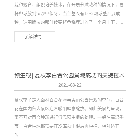
栽种繁育、组织培养技术，在开展分球栽种的情况下，要
将种球放到湿沙中催牙，当主茎长有1～3颗球茎开展栽
种，选用插枝的那时候要将鱼鳞埋进沙子一个月上下，...
了解详情 +
预生根│夏秋季百合公园景观成功的关键技术
2021-08-22
夏秋季节是大面积百合花海与美丽公园景观的季节，百合
花在国内各大景区迎着暖阳肆意绽放。如此美景的呈现，
离不开对百合种球进行低温预生根的处理。一般在高温季
节，百合种球都需要在冷库预生根后再种植，相对适宜
的...