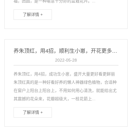
福，团圆，是一种喻意十分好的盆栽花卉。...
了解详情 +
养朱顶红，用4招，顺利生小崽，开花更多更美更艳丽
2022-05-28
养朱顶红，用4招，成功生小崽，盛开大量更好看更鲜丽
朱顶红真的是一种好看好养的懒人神器绿色植物，合适种
在窗户上阳台上阳台上，不用如何用心清洗，就能给出尤
其震撼的花朵来，花瓣超级大，一枝花箭上...
了解详情 +