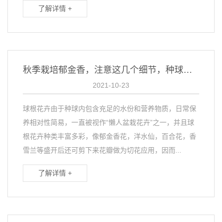
了解详情 +
秋季栽培郁金香，注意这几个细节，种球不霉变、开花质量高
2021-10-23
球根花卉由于种球内包含充足的水份和营养物质，日常保
养相对性简易，一直被视作“懶人盆栽花卉”之一，并且球
根花卉种类丰富多彩，像郁金香花，洋水仙，百合花，香
雪兰等盛开后还可剪下来花瓣做为切花应用，因而...
了解详情 +