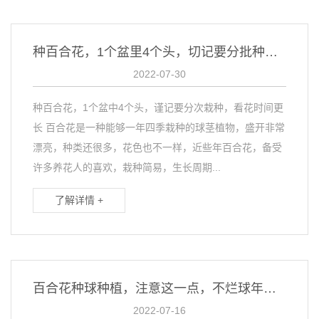
种百合花，1个盆里4个头，切记要分批种植，赏花时间更长
2022-07-30
种百合花，1个盆中4个头，谨记要分次栽种，看花时间更
长 百合花是一种能够一年四季栽种的球茎植物，盛开非常
漂亮，种类还很多，花色也不一样，近些年百合花，备受
许多养花人的喜欢，栽种简易，生长周期...
了解详情 +
百合花种球种植，注意这一点，不烂球年年开花
2022-07-16