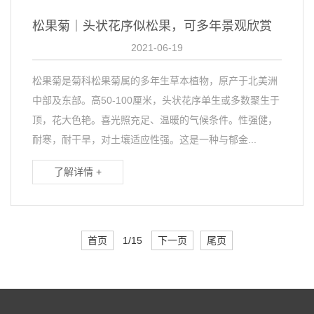
松果菊｜头状花序似松果，可多年景观欣赏
2021-06-19
松果菊是菊科松果菊属的多年生草本植物，原产于北美洲
中部及东部。高50-100厘米，头状花序单生或多数聚生于
顶，花大色艳。喜光照充足、温暖的气候条件。性强健，
耐寒，耐干旱，对土壤适应性强。这是一种与郁金...
了解详情 +
首页
1/15
下一页
尾页