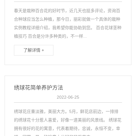
春天是栽种百合花的好时节，近几天也挺多评论，资询百
合种球应当怎么种植，那今日，丽彩就做一个具体的栽种
实例教程详细介绍，我希望你能协助到您。 百合花球茎种
植技巧 百合是分许多种类的，不一样...
了解详情 +
绣球花简单养护方法
2022-06-25
绣球花庄重淡雅，美丽大方。5月，鲜花店前边，一排排
的绣球花十分惹人喜爱，好像一道美丽的风景线。 绣球花
拥有很好的花的寓意，代表着期待，忠诚，永恒不变，幸