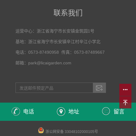
联系我们
运营中心：浙江省海宁市长安镇金筑园1号
基地：浙江省海宁市长安镇辛江村辛江小学北
电话：0573-87490958 传真：0573-87489667
邮箱：park@licaigarden.com
电话
地址
留言
主营区域：
浙江
江苏
山东
云南
广东
福建
四川
重庆
湖南
湖北
浙公网安备 33048102000105号