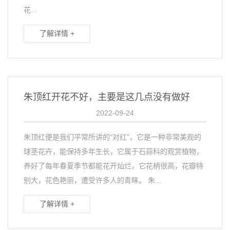
花...
了解详情 +
朱顶红开花不好，主要是这几点没有做好
2022-09-24
朱顶红便是我们平常所讲的“对红”，它是一种非常美观的
球茎花卉，能保持多年生长，它属于石蒜科的观赏植物，
养好了每年春夏季节都能花开灿烂，它花柄很高，花瓣特
别大，花色艳丽，遭受许多人的青睐。 朱...
了解详情 +