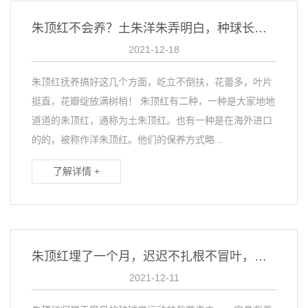
朱顶红不会养？土朱洋朱弄明白，种球长成山，开花比月季美多啦
2021-12-18
朱顶红抚养搞好这几个方面，屹立不倒扶，花蕾多，叶片
挺直，花瓣绽放满树梢！ 朱顶红有二种，一种是大家地地
道道的朱顶红，通称为土朱顶红。也有一种是在海外进口
的的，被称作洋朱顶红。他们的保养方式略...
了解详情 +
朱顶红埋了一个月，迟迟不扎根不冒叶，立马这样做，能催花
2021-12-11