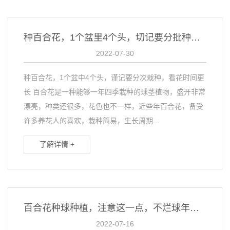
种百合花，1个盆里4个头，切记要分批种植，赏花时间更长
2022-07-30
种百合花，1个盆中4个头，谨记要分次栽种，看花时间更
长 百合花是一种能够一年四季栽种的球茎植物，盛开非常
漂亮，种类还很多，花色也不一样，近些年百合花，备受
许多养花人的喜欢，栽种简易，生长周期...
了解详情 +
百合花种球种植，注意这一点，不烂球年年开花
2022-07-16