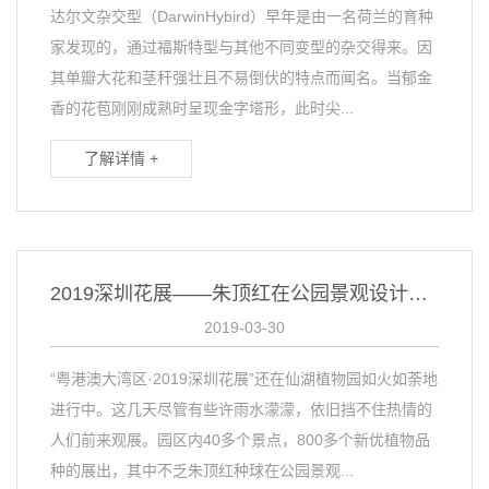
达尔文杂交型（DarwinHybird）早年是由一名荷兰的育种
家发现的，通过福斯特型与其他不同变型的杂交得来。因
其单瓣大花和茎秆强壮且不易倒伏的特点而闻名。当郁金
香的花苞刚刚成熟时呈现金字塔形，此时尖...
了解详情 +
2019深圳花展——朱顶红在公园景观设计中的应用
2019-03-30
“粤港澳大湾区·2019深圳花展”还在仙湖植物园如火如荼地
进行中。这几天尽管有些许雨水濛濛，依旧挡不住热情的
人们前来观展。园区内40多个景点，800多个新优植物品
种的展出，其中不乏朱顶红种球在公园景观...