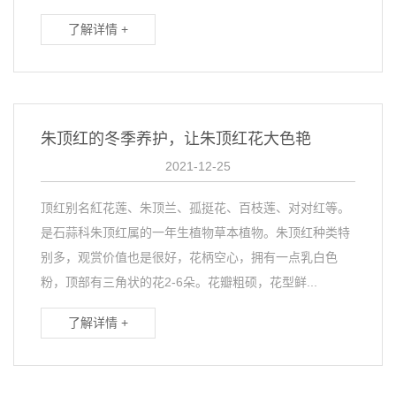
了解详情 +
朱顶红的冬季养护，让朱顶红花大色艳
2021-12-25
顶红别名紅花莲、朱顶兰、孤挺花、百枝莲、对对红等。
是石蒜科朱顶红属的一年生植物草本植物。朱顶红种类特
别多，观赏价值也是很好，花柄空心，拥有一点乳白色
粉，顶部有三角状的花2-6朵。花瓣粗硕，花型鲜...
了解详情 +