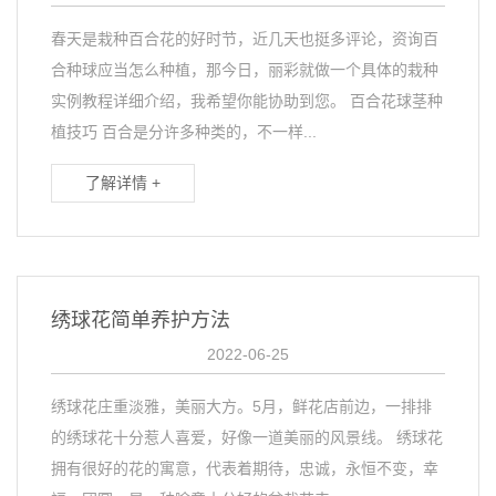
春天是栽种百合花的好时节，近几天也挺多评论，资询百
合种球应当怎么种植，那今日，丽彩就做一个具体的栽种
实例教程详细介绍，我希望你能协助到您。 百合花球茎种
植技巧 百合是分许多种类的，不一样...
了解详情 +
绣球花简单养护方法
2022-06-25
绣球花庄重淡雅，美丽大方。5月，鲜花店前边，一排排
的绣球花十分惹人喜爱，好像一道美丽的风景线。 绣球花
拥有很好的花的寓意，代表着期待，忠诚，永恒不变，幸