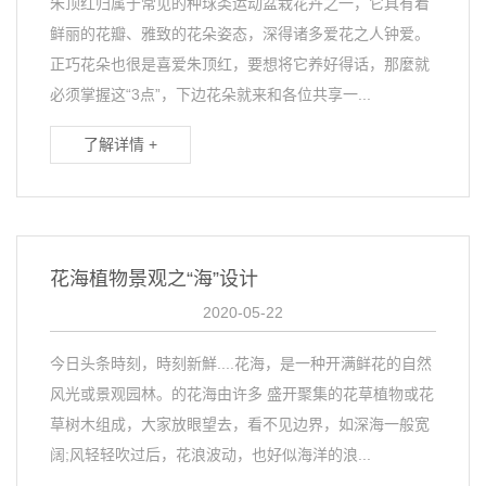
朱顶红归属于常见的种球类运动盆栽花卉之一，它具有着
鲜丽的花瓣、雅致的花朵姿态，深得诸多爱花之人钟爱。
正巧花朵也很是喜爱朱顶红，要想将它养好得话，那麼就
必须掌握这“3点”，下边花朵就来和各位共享一...
了解详情 +
花海植物景观之“海”设计
2020-05-22
今日头条時刻，時刻新鮮....花海，是一种开满鲜花的自然
风光或景观园林。的花海由许多 盛开聚集的花草植物或花
草树木组成，大家放眼望去，看不见边界，如深海一般宽
阔;风轻轻吹过后，花浪波动，也好似海洋的浪...