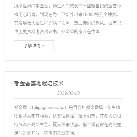
风靡世界的郁金香，通过人们悠长的一些新世纪的园艺种
植用心培育，到现在为止已培养出来10000好几个种类。
其发展壮大全过程充满了坎坷、热血传奇的颜色。据有记
述历史资料考资格证书，郁金香的家乡在中国...
了解详情 +
郁金香露地栽培技术
2022-02-19
郁金香（Tulipagesneriana）是百合科郁金香属一年生植
物根茎类花卉种类，抗寒性极强，但不耐热，在冬天长根
待气温升高又生芽，夏天休眠状态。郁金香花瓣在光照充
足时对外开放，在阴雨天或傍晚...