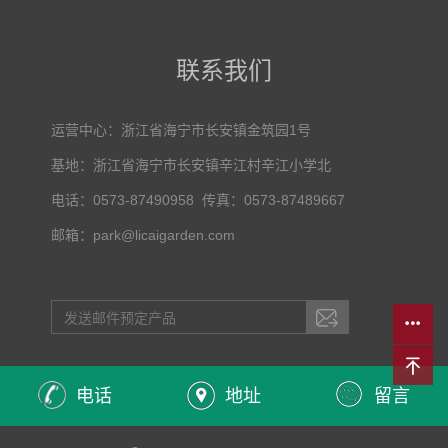
联系我们
运营中心：浙江省海宁市长安镇金筑园1号
基地：浙江省海宁市长安镇辛江村辛江小学北
电话：0573-87490958 传真：0573-87489667
邮箱：park@licaigarden.com
电话
地址
留言
主营区域：
浙江
江苏
山东
云南
广东
福建
四川
重庆
湖南
湖北