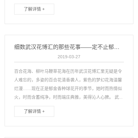
了解详情 +
细数武汉花博汇的那些花事——定不止郁金香种球花开成海
2019-03-27
百合花海、柳叶马鞭草花海在历年武汉花博汇里无疑是令
人难忘的，多姿的百合花清香袭人，紫色的梦幻花海温馨
烂漫……现在正是郁金香种球花开的季节，她时而热情似
火，时而含蓄纯净，时而端庄典雅，美得沁人心脾。 武...
了解详情 +