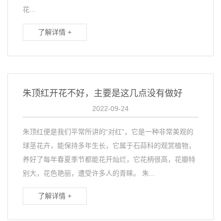
花...
了解详情 +
朱顶红开花不好，主要是这几点没有做好
2022-09-24
朱顶红便是我们平常所讲的“对红”，它是一种非常美观的
球茎花卉，能保持多年生长，它属于石蒜科的观赏植物，
养好了每年春夏季节都能花开灿烂，它花柄很高，花瓣特
别大，花色艳丽，遭受许多人的青睐。 朱...
了解详情 +