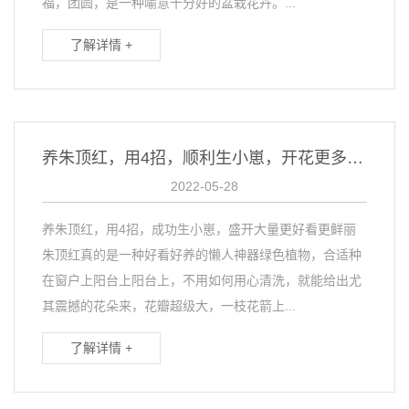
福，团圆，是一种喻意十分好的盆栽花卉。...
了解详情 +
养朱顶红，用4招，顺利生小崽，开花更多更美更艳丽
2022-05-28
养朱顶红，用4招，成功生小崽，盛开大量更好看更鲜丽
朱顶红真的是一种好看好养的懒人神器绿色植物，合适种
在窗户上阳台上阳台上，不用如何用心清洗，就能给出尤
其震撼的花朵来，花瓣超级大，一枝花箭上...
了解详情 +