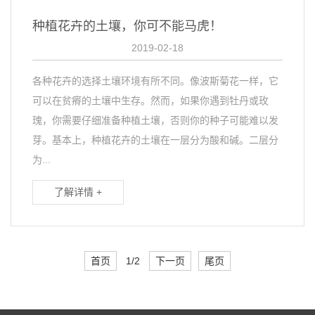
种植花卉的土壤，你可不能马虎！
2019-02-18
各种花卉的选择土壤环境有所不同。像波斯菊花一样，它
可以在贫瘠的土壤中生存。然而，如果你遇到牡丹或玫
瑰，你需要仔细准备种植土壤，否则你的种子可能难以发
芽。基本上，种植花卉的土壤在一层分为酸和碱。二层分
为...
了解详情 +
首页
1/2
下一页
尾页