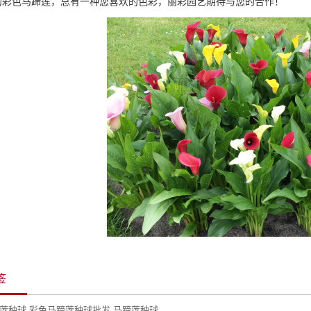
的彩色马蹄莲
，
总有一种您喜欢的
色彩，
丽彩园艺期待与您的合作
！
签
,
,
莲种球
彩色马蹄莲种球批发
马蹄莲种球