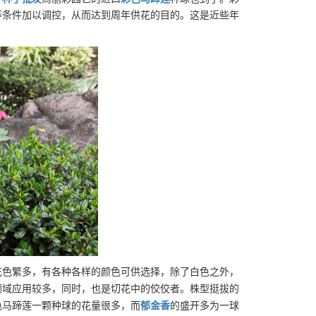
等条件加以调控，从而达到周年供花的目的。这是近些年
花色繁多
，
有
各种
各样的颜色可供选择
，
除了白色之外
，
领域应用较多，同时，也是切花中的佼佼者。株型挺拔的
色马蹄莲一颗种球的花量很多，而
郁金香
的盛开多为一球