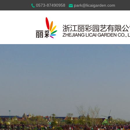
0573-87490958
park@licaigarden.com