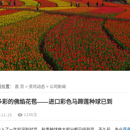
前位置：
首 页
>
资讯动态
>
公司新闻
多彩的佛焰花苞——进口彩色马蹄莲种球已到
1146次
-11-15
步入了一年的深秋时节，秋季种球绝大部分都已经到货。不久前，专业
花