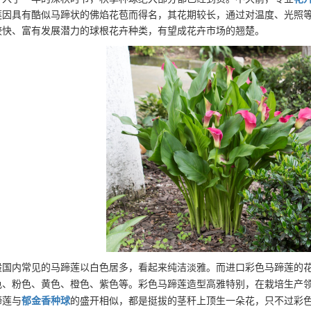
莲因具有酷似马蹄状的佛焰花苞而得名，其花期较长，通过对温度、光照
较快、富有发展潜力的球根花卉种类，有望成花卉市场的翘楚。
般国内常见的马蹄莲以白色居多
，看起来纯洁淡雅。
而进口彩色马蹄莲的
色
、
粉色
、
黄色
、
橙色
、
紫色等
。彩色马蹄莲造型高雅特别，在栽培生产
蹄莲与
郁金香种球
的盛开相似，都是挺拔的茎秆上顶生一朵花，只不过彩