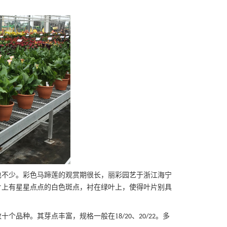
也
不少。彩色马蹄莲的观赏期很长，丽彩园艺于浙江海宁
片上有星星点点的白色斑点，衬在绿叶上，使得叶片别具
数十个品种。其芽点丰富，规格一般在
1
、
。
多
8/20
20/22