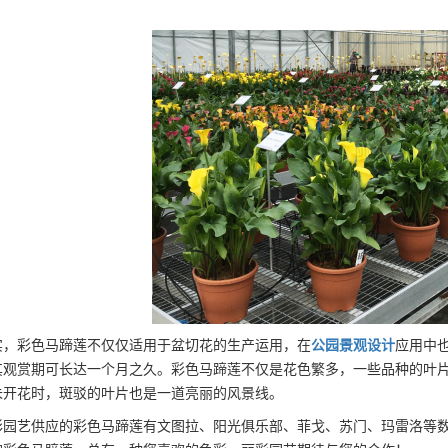
实
，
彩色马蹄莲不仅仅适用于盆切花的生产运用
，
在
公园景观设计
应用中
其观赏期可长达一个月之久。
彩色马蹄莲
不仅是
花色繁多
，
一些品种
的叶
未开花时，斑驳的叶片也是一道亮丽的风景线。
彩园艺供应的彩色马蹄莲有文图拉、阳光俱乐部、菲戈、苏门、玛雷洛等