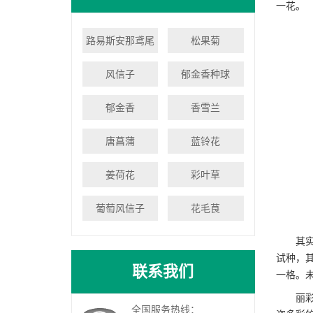
一花。
路易斯安那鸢尾
松果菊
风信子
郁金香种球
郁金香
香雪兰
唐菖蒲
蓝铃花
姜荷花
彩叶草
葡萄风信子
花毛茛
其
试种，
联系我们
一格。
丽
全国服务热线：