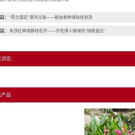
篇：
“荷兰国花”漂洋过海——郁金香种球陆续到货
篇：
朱顶红种球静待花开——开花博人眼球的“球根皇后”
近浏览：
关产品