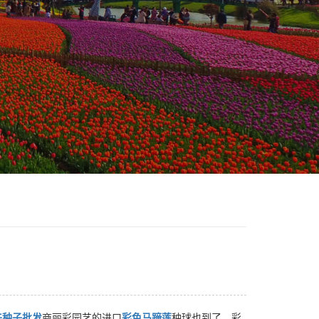
卉种子批发
商丽彩园艺的进口
彩色马蹄莲
种球也到了。彩