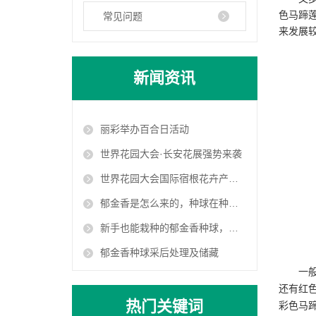
色马蹄
常见问题
来发展
新闻资讯
丽彩举办百合日活动
世界花园大会·长安花展强势来袭
世界花园大会国际宿根花卉产业高峰论坛
郁金香是怎么来的，种球在种植中要注意哪些？
新手也能栽种的郁金香种球，只要注意这几点，明年开花美翻天
郁金香种球采后处理及储藏
一
还有红
热门关键词
彩色马