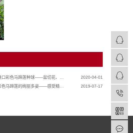
彩色马蹄莲种球——盆切花、花境景观应用效果斐然
2020-04-01
马蹄莲的绚丽多姿——感受精心挑选品质种球的力量
2019-07-17