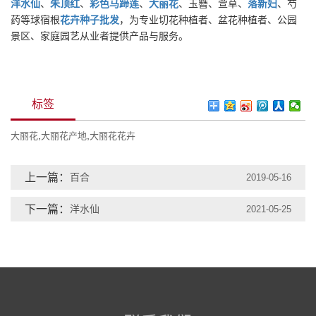
洋水仙
、
朱顶红
、
彩色马蹄莲
、
大丽花
、玉簪、萱草、
落新妇
、芍
药等球宿根
花卉种子批发
，为专业切花种植者、盆花种植者、公园
景区、家庭园艺从业者提供产品与服务。
标签
,
,
大丽花
大丽花产地
大丽花花卉
上一篇：
百合
2019-05-16
下一篇：
洋水仙
2021-05-25