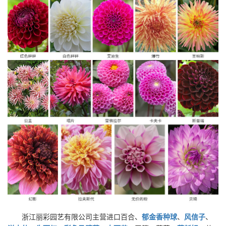
浙江丽彩园艺有限公司主营进口百合、
郁金香种球
、
风信子
、