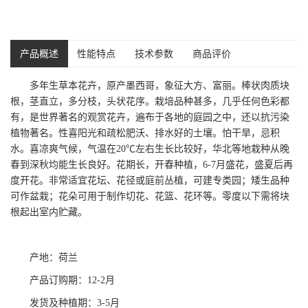
产品概述
性能特点
技术参数
商品评价
多年生草本花卉，原产墨西哥，象征大方、富丽。棒状肉质块
根，茎直立，多分枝，头状花序。栽培品种甚多，几乎任何色彩都
有，是世界著名的观赏花卉，遍布于各地的庭园之中，还以抗污染
植物著名。性喜阳光和疏松肥沃、排水好的土壤。怕干旱，忌积
水。喜凉爽气候，气温在20℃左右生长比较好，华北等地栽种从晚
春到深秋均能生长良好。花期长，开春种植，6-7月盛花，盛夏后再
度开花。非常适宜花坛、花径或庭前丛植，可建专类园；矮生品种
可作盆栽；花朵可用于制作切花、花篮、花环等。零度以下需将块
根起出室内贮藏。
产地：荷兰
产品订购期：12-2月
发货及种植期：3-5月