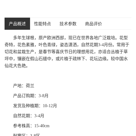
产品概述
性能特点
技术参数
商品评价
多年生球根，原产欧洲西部，现已在世界各地广泛栽培。花型
奇特，花色素雅，叶色青绿，姿态潇洒，自然花期3-4月份。常用于
切花和盆栽生产，是春节等喜庆节日的理想用花，亦适合丛植于草
坪中，镶嵌在假山石缝中，或片植于疏林下、花坛边缘。较中国水
仙花大色艳。
产地：荷兰
产品订购期：3-8月
发货及种植期：10-12月
自然花期：3-4月
参考株高：15-40cm
耐寒区：3-8区