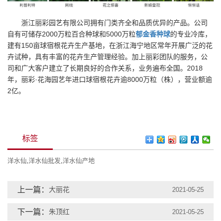
浙江丽彩园艺有限公司
拥有门类齐全和品质
优异
的产品。公司
自有可储存
2000
万粒百合种球和
5000
万粒
郁金香种球
的专业冷库，
建有
150
亩球宿根花卉生产基地，在浙江海宁地区常年开展广泛的花
卉试种，具有丰富的花卉生产管理经验。加上丽彩团队的服务，公
司和广大客户建立了长期良好的合作关系，业务遍布全国。
201
8
年，丽彩
·
花海园艺年进口球宿根花卉逾
80
00
万粒（株），营业额逾
2
亿。
标签
,
,
洋水仙
洋水仙批发
洋水仙产地
上一篇：
大丽花
2021-05-25
下一篇：
朱顶红
2021-05-25